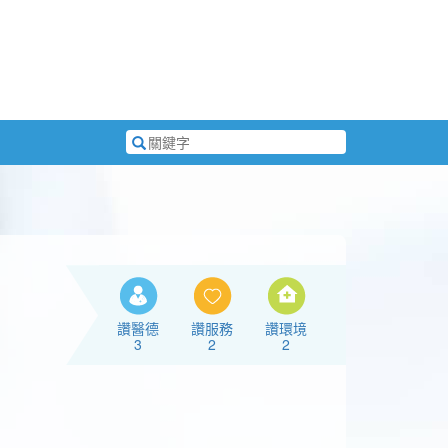
搜
尋
關
鍵
字
讚醫德
讚服務
讚環境
3
2
2