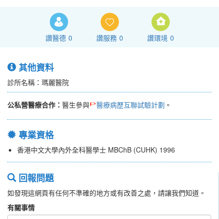
讚醫德
0
讚服務
0
讚環境
0
其他資料
診所名稱：瑪麗醫院
公私營醫療合作：
醫生參與
醫療病歷互聯試驗計劃
。
專業資格
香港中文大學內外全科醫學士 MBChB (CUHK) 1996
回報問題
如發現這網頁有任何不準確的地方或有改善之處，請讓我們知道。
有關事情