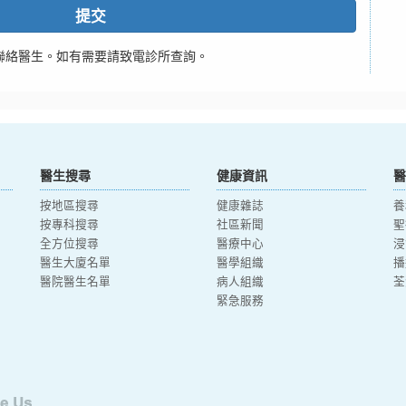
提交
聯絡醫生。如有需要請致電診所查詢。
醫生搜尋
健康資訊
醫
按地區搜尋
健康雜誌
養
按專科搜尋
社區新聞
聖
全方位搜尋
醫療中心
浸
醫生大廈名單
醫學組織
播
醫院醫生名單
病人組織
荃
緊急服務