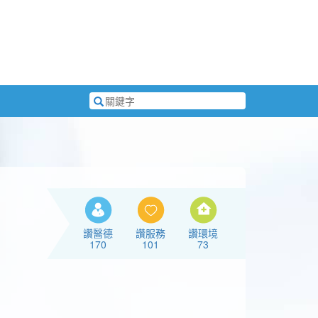
搜
尋
關
鍵
字
讚醫德
讚服務
讚環境
170
101
73