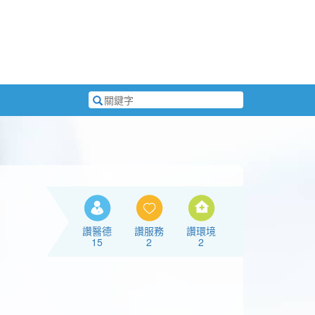
搜
尋
關
鍵
字
讚醫德
讚服務
讚環境
15
2
2