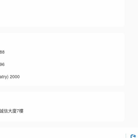
88
96
y) 2000
號誠信大廈7樓