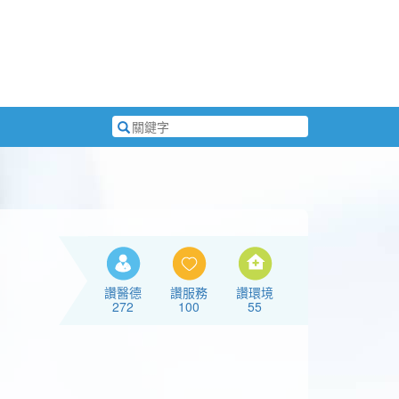
搜
尋
關
鍵
字
讚醫德
讚服務
讚環境
272
100
55