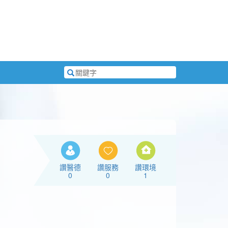
搜
尋
關
鍵
字
讚醫德
讚服務
讚環境
0
0
1