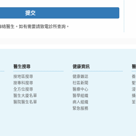
提交
聯絡醫生。如有需要請致電診所查詢。
醫生搜尋
健康資訊
醫
按地區搜尋
健康雜誌
養
按專科搜尋
社區新聞
聖
全方位搜尋
醫療中心
浸
醫生大廈名單
醫學組織
播
醫院醫生名單
病人組織
荃
緊急服務