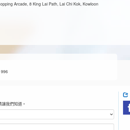
opping Arcade, 8 King Lai Path, Lai Chi Kok, Kowloon
996
請讓我們知道。