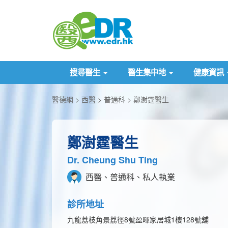
搜尋醫生
醫生集中地
健康資訊
醫德網
西醫
普通科
鄭澍霆醫生
鄭澍霆醫生
Dr. Cheung Shu Ting
西醫、普通科、私人執業
診所地址
九龍荔枝角景荔徑8號盈暉家居城1樓128號舖