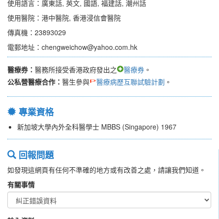
使用語言：廣東話, 英文, 國語, 福建話, 潮州話
使用醫院：港中醫院, 香港浸信會醫院
傳真機：23893029
電郵地址：chengweichow@yahoo.com.hk
醫療券：
醫務所接受香港政府發出之
醫療券
。
公私營醫療合作：
醫生參與
醫療病歷互聯試驗計劃
。
專業資格
新加坡大學內外全科醫學士 MBBS (Singapore) 1967
回報問題
如發現這網頁有任何不準確的地方或有改善之處，請讓我們知道。
有關事情