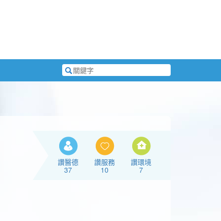
搜
尋
關
鍵
字
讚醫德
讚服務
讚環境
37
10
7