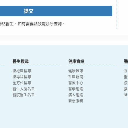
提交
聯絡醫生。如有需要請致電診所查詢。
醫生搜尋
健康資訊
醫
按地區搜尋
健康雜誌
養
按專科搜尋
社區新聞
聖
全方位搜尋
醫療中心
浸
醫生大廈名單
醫學組織
播
醫院醫生名單
病人組織
荃
緊急服務