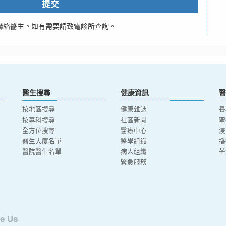
提交
聯絡醫生。如有需要請致電診所查詢。
醫生搜尋
健康資訊
醫
按地區搜尋
健康雜誌
養
按專科搜尋
社區新聞
聖
全方位搜尋
醫療中心
浸
醫生大廈名單
醫學組織
播
醫院醫生名單
病人組織
荃
緊急服務