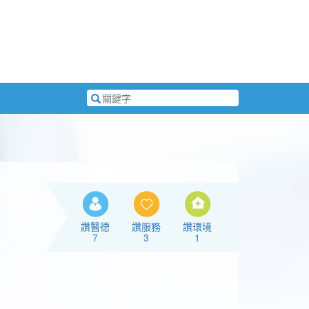
搜
尋
關
鍵
字
讚醫德
讚服務
讚環境
7
3
1