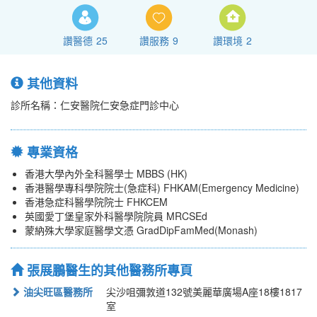
讚醫德
25
讚服務
9
讚環境
2
其他資料
診所名稱：仁安醫院仁安急症門診中心
專業資格
香港大學內外全科醫學士 MBBS (HK)
香港醫學專科學院院士(急症科) FHKAM(Emergency Medicine)
香港急症科醫學院院士 FHKCEM
英國愛丁堡皇家外科醫學院院員 MRCSEd
蒙納殊大學家庭醫學文憑 GradDipFamMed(Monash)
張展鵬醫生的其他醫務所專頁
油尖旺區醫務所
尖沙咀彌敦道132號美麗華廣場A座18樓1817
室