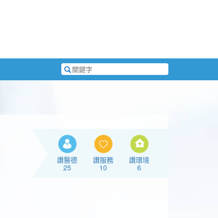
搜
尋
關
鍵
字
讚醫德
讚服務
讚環境
25
10
6