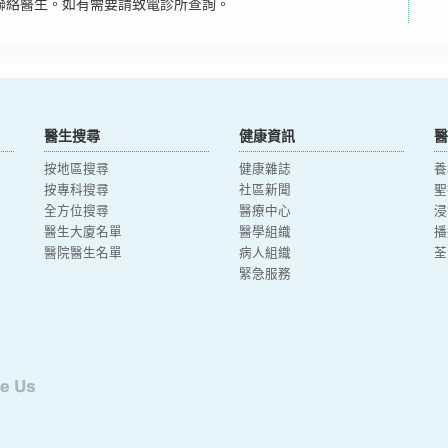
聯絡醫生。如有需要請致電診所查詢。
醫生搜尋
健康資訊
醫
按地區搜尋
健康雜誌
養
按專科搜尋
社區新聞
聖
全方位搜尋
醫療中心
浸
醫生大廈名單
醫學組織
播
醫院醫生名單
病人組織
荃
緊急服務