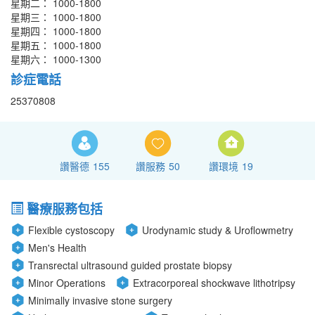
星期二： 1000-1800
星期三： 1000-1800
星期四： 1000-1800
星期五： 1000-1800
星期六： 1000-1300
診症電話
25370808
讚醫德
155
讚服務
50
讚環境
19
醫療服務包括
Flexible cystoscopy
Urodynamic study & Uroflowmetry
Men's Health
Transrectal ultrasound guided prostate biopsy
Minor Operations
Extracorporeal shockwave lithotripsy
Minimally invasive stone surgery