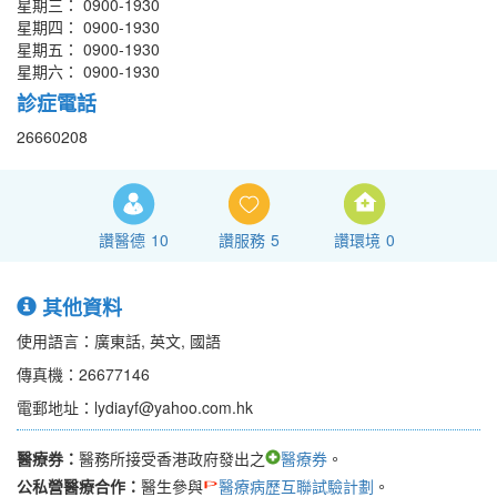
星期三： 0900-1930
星期四： 0900-1930
星期五： 0900-1930
星期六： 0900-1930
診症電話
26660208
讚醫德
10
讚服務
5
讚環境
0
其他資料
使用語言：廣東話, 英文, 國語
傳真機：26677146
電郵地址：lydiayf@yahoo.com.hk
醫療券：
醫務所接受香港政府發出之
醫療券
。
公私營醫療合作：
醫生參與
醫療病歷互聯試驗計劃
。