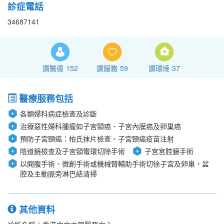
診症電話
34687141
讚醫德
152
讚服務
59
讚環境
37
醫療服務包括
各類婦科病症檢查及診斷
治療惡性婦科腫瘤如子宮頸癌、子宮內膜癌及卵巢癌
預防子宮頸癌：柏氏抹片檢查、子宮頸癌疫苗注射
陰道鏡檢查及子宮頸電環切除手術
子宮宮腔鏡手術
以開腹手術、微創手術或機械臂輔助手術切徐子宮及卵巢、盆
腔及主動脈旁淋巴結清掃
其他資料