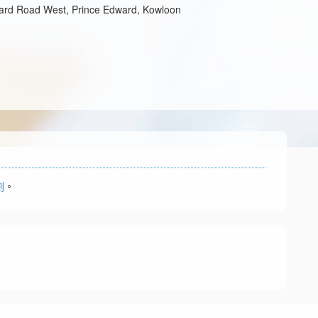
ard Road West, Prince Edward, Kowloon
劃
。