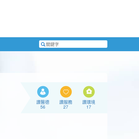
搜
尋
關
鍵
字
讚醫德
讚服務
讚環境
56
27
17