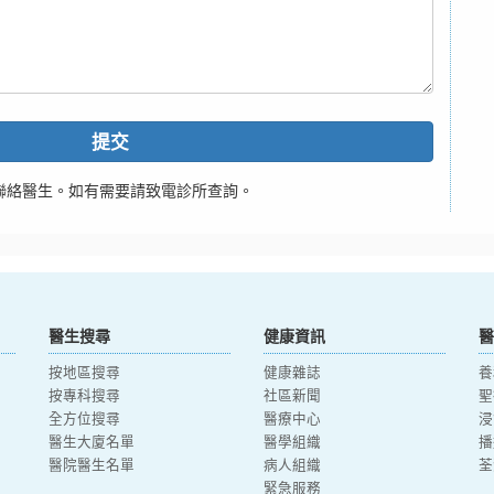
提交
聯絡醫生。如有需要請致電診所查詢。
醫生搜尋
健康資訊
醫
按地區搜尋
健康雜誌
養
按專科搜尋
社區新聞
聖
全方位搜尋
醫療中心
浸
醫生大廈名單
醫學組織
播
醫院醫生名單
病人組織
荃
緊急服務