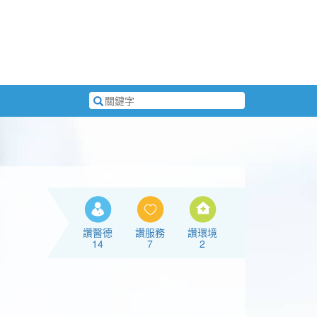
搜
尋
關
鍵
字
讚醫德
讚服務
讚環境
14
7
2