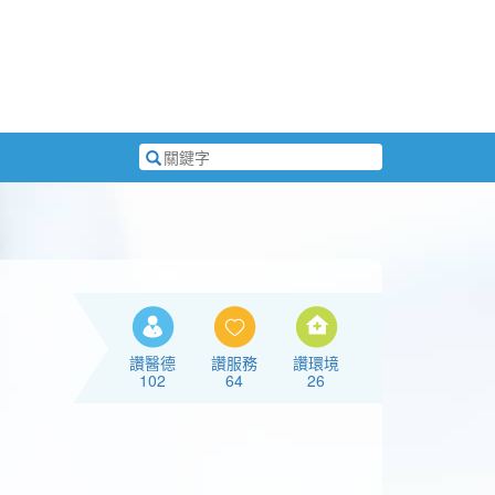
搜
尋
關
鍵
字
讚醫德
讚服務
讚環境
102
64
26