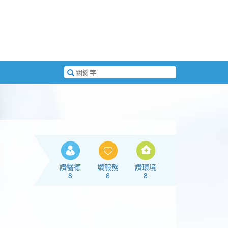
搜
尋
關
鍵
字
讚醫德
讚服務
讚環境
8
6
8