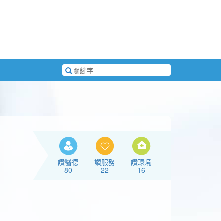
搜
尋
關
鍵
字
讚醫德
讚服務
讚環境
80
22
16