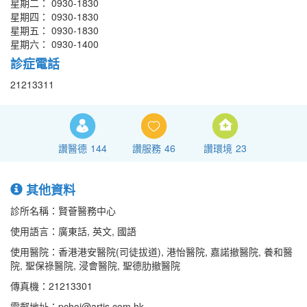
星期二： 0930-1830
星期四： 0930-1830
星期五： 0930-1830
星期六： 0930-1400
診症電話
21213311
讚醫德
144
讚服務
46
讚環境
23
其他資料
診所名稱：賢薈醫務中心
使用語言：廣東話, 英文, 國語
使用醫院：香港港安醫院(司徒拔道), 港怡醫院, 嘉諾撤醫院, 養和醫
院, 聖保祿醫院, 浸會醫院, 聖德肋撤醫院
傳真機：21213301
電郵地址：pchoi@artis.com.hk