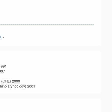
劃
。
991
97
RL) 2000
aryngology) 2001