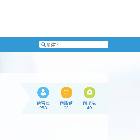
搜
尋
關
鍵
字
讚醫德
讚服務
讚環境
253
66
49