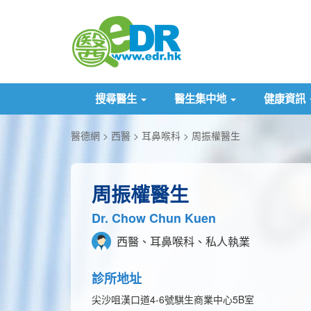
搜尋醫生
醫生集中地
健康資訊
醫德網
西醫
耳鼻喉科
周振權醫生
周振權醫生
Dr. Chow Chun Kuen
西醫、耳鼻喉科、私人執業
診所地址
尖沙咀漢口道4-6號騏生商業中心5B室