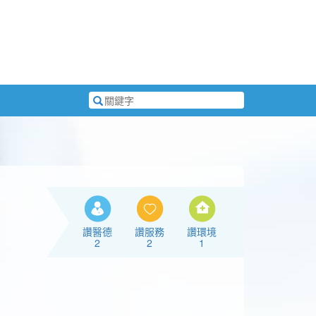
搜
尋
關
鍵
字
讚醫德
讚服務
讚環境
2
2
1