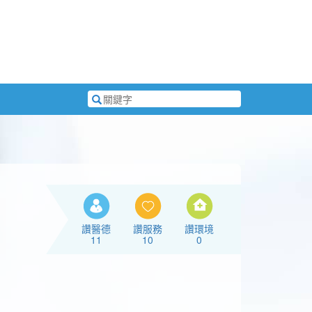
搜
尋
關
鍵
字
讚醫德
讚服務
讚環境
11
10
0