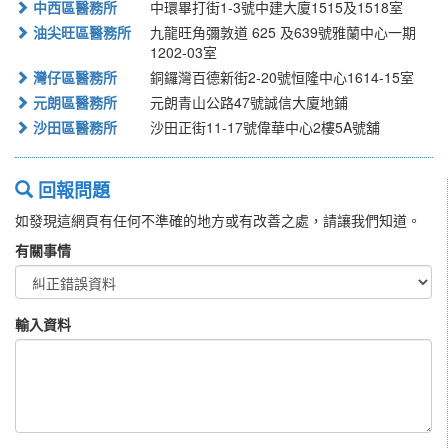
中西區醫務所
中環畢打街1-3號中建大廈1515及1518室
油尖旺區醫務所
九龍旺角彌敦道 625 及639號雅蘭中心一期
1202-03室
灣仔區醫務所
銅鑼灣百德新街2-20號恒隆中心1614-15室
元朗區醫務所
元朗青山公路47號誠信大廈地鋪
沙田區醫務所
沙田正街11-17號偉華中心2樓5A號舖
回報問題
如發現這網頁有任何不準確的地方或有改善之處，請讓我們知道。
有關事情
輸入資料