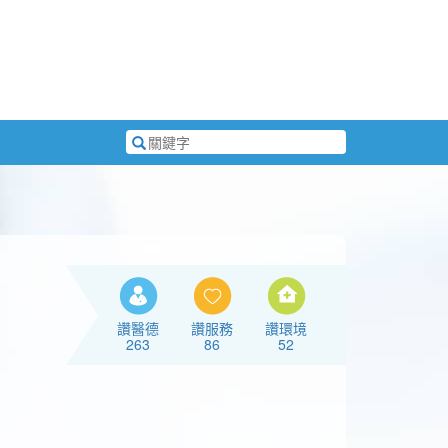
搜
尋
關
鍵
字
讚醫德
讚服務
讚環境
263
86
52