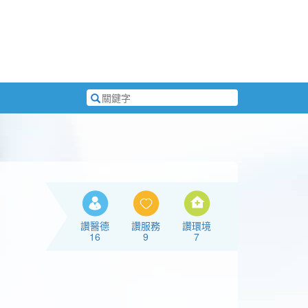
搜
尋
關
鍵
字
讚醫德
讚服務
讚環境
16
9
7