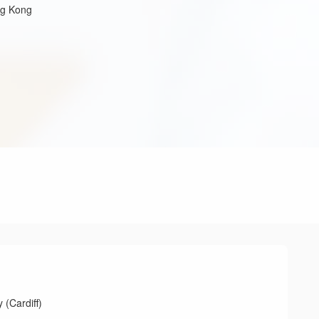
ng Kong
ardiff)