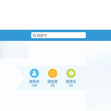
搜
尋
關
鍵
字
讚醫德
讚服務
讚環境
199
58
33