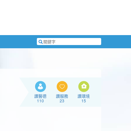
搜
尋
關
鍵
字
讚醫德
讚服務
讚環境
110
23
15