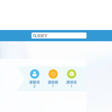
搜
尋
關
鍵
字
讚醫德
讚服務
讚環境
2
1
1