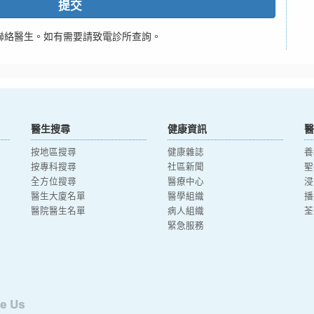
提交
聯絡醫生。如有需要請致電診所查詢。
醫生搜尋
健康資訊
醫
按地區搜尋
健康雜誌
養
按專科搜尋
社區新聞
聖
全方位搜尋
醫療中心
浸
醫生大廈名單
醫學組織
播
醫院醫生名單
病人組織
荃
緊急服務