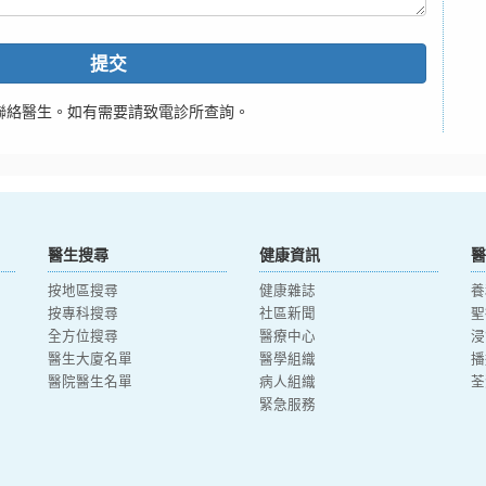
提交
聯絡醫生。如有需要請致電診所查詢。
醫生搜尋
健康資訊
醫
按地區搜尋
健康雜誌
養
按專科搜尋
社區新聞
聖
全方位搜尋
醫療中心
浸
醫生大廈名單
醫學組織
播
醫院醫生名單
病人組織
荃
緊急服務