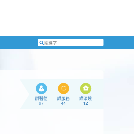
搜
尋
關
鍵
字
讚醫德
讚服務
讚環境
97
44
12