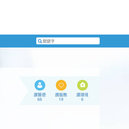
搜
尋
關
鍵
字
讚醫德
讚服務
讚環境
66
19
6