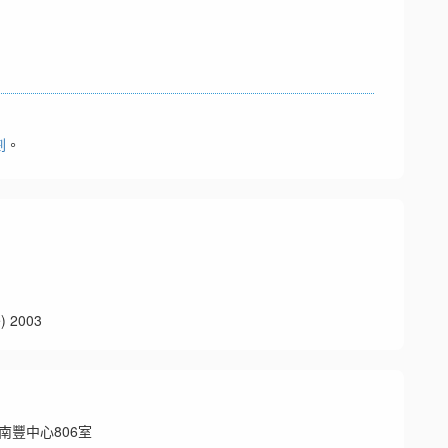
劃
。
 2003
號南豐中心806室