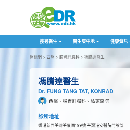
搜尋醫生
醫生集中地
健康資訊
醫德網
西醫
腸胃肝臟科
馮騰達醫生
馮騰達醫生
Dr. FUNG TANG TAT, KONRAD
西醫、腸胃肝臟科、私家醫院
診所地址
香港新界荃灣荃景圍199號 荃灣港安醫院門診部