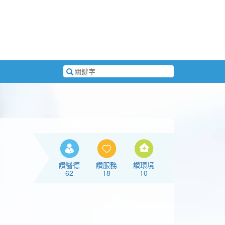
搜
尋
關
鍵
字
讚醫德
讚服務
讚環境
62
18
10