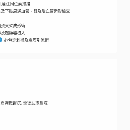
肌灌注同位素掃描
肢及下肢周邊血管、腎及腦血管造影檢查
擴張支架成形術
器及起膊器植入
心包穿刺術及胸膜引流術
 嘉諾撒醫院, 聖德肋撒醫院