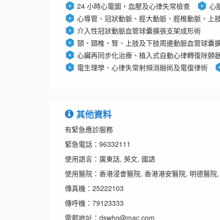
24 小時心電圖，血壓及心律失常檢查
心
心導管、冠狀動脈、脛大動脈、脛椎動脈、上
介入性冠狀動脈血管球囊擴張支架成形術
頸、頸椎、腎、上肢及下肢周邊動脈血管球囊
心臟再同步化治療、植入式自動心律轉復除顫
電生理學、心律失常射頻消融術及電復律術
其他資料
有緊急應診服務
緊急電話：96332111
使用語言：廣東話, 英文, 國語
使用醫院：香港浸會醫院, 香港港安醫院, 明德醫院,
傳真機：25222103
傳呼機：79123333
電郵地址：dswho@mac.com