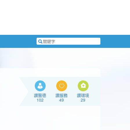
搜
尋
關
鍵
字
讚醫德
讚服務
讚環境
102
49
29