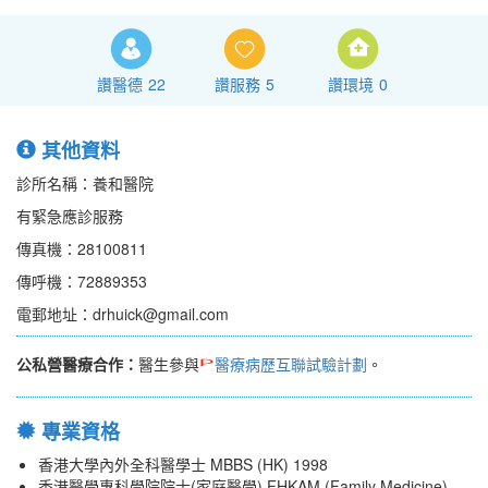
讚醫德
22
讚服務
5
讚環境
0
其他資料
診所名稱：養和醫院
有緊急應診服務
傳真機：28100811
傳呼機：72889353
電郵地址：drhuick@gmail.com
公私營醫療合作：
醫生參與
醫療病歷互聯試驗計劃
。
專業資格
香港大學內外全科醫學士 MBBS (HK) 1998
香港醫學專科學院院士(家庭醫學) FHKAM (Family Medicine)