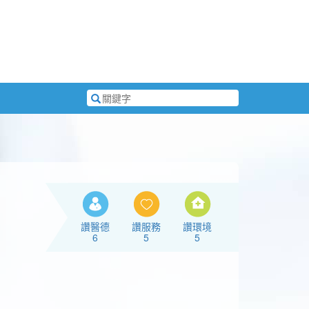
搜
尋
關
鍵
字
讚醫德
讚服務
讚環境
6
5
5