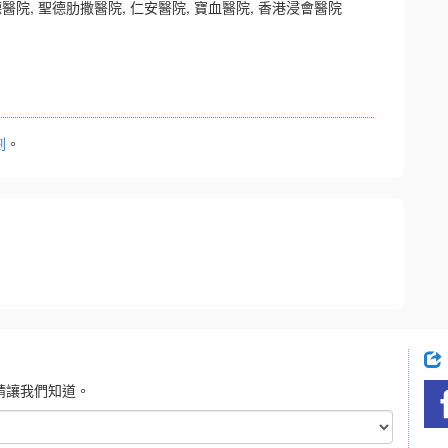
醫院, 聖德肋撒醫院, 仁安醫院, 寶血醫院, 香港浸會醫院
劃
。
請讓我們知道。