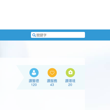
搜
尋
關
鍵
字
讚醫德
讚服務
讚環境
120
43
20