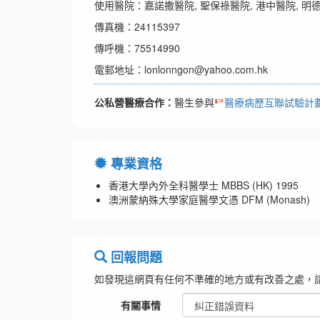
使用醫院：嘉諾撒醫院, 聖保祿醫院, 港中醫院, 明德
傳真機：24115397
傳呼機：75514990
電郵地址：lonlonngon@yahoo.com.hk
公私營醫療合作：
醫生參與
醫療病歷互聯試驗計
專業資格
香港大學內外全科醫學士 MBBS (HK) 1995
澳洲蒙納殊大學家庭醫學文憑 DFM (Monash)
回報問題
如發現這網頁有任何不準確的地方或有改善之處，
有關事情