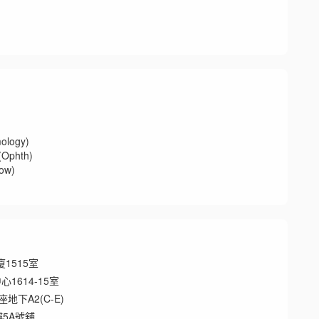
logy)
phth)
w)
1515室
1614-15室
下A2(C-E)
樓5A號舖