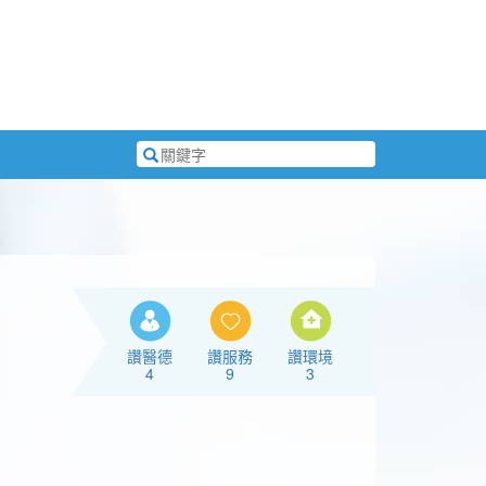
搜
尋
關
鍵
字
讚醫德
讚服務
讚環境
4
9
3