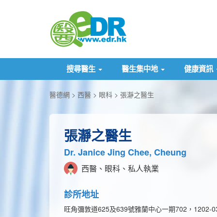
搜尋醫生
醫生集中地
健康資訊
醫德網
西醫
眼科
張瀞之醫生
張瀞之醫生
Dr. Janice Jing Chee, Cheung
西醫、眼科、私人執業
診所地址
旺角彌敦道625及639號雅蘭中心一期702，1202-0