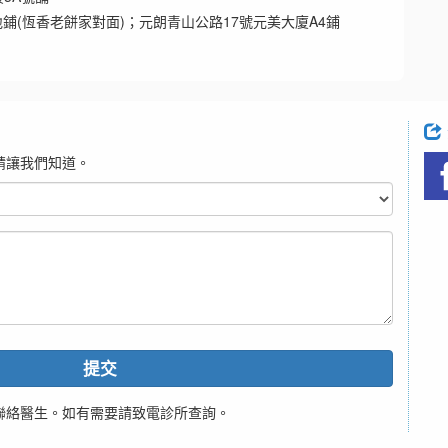
鋪(恆香老餅家對面)；元朗青山公路17號元美大廈A4鋪
請讓我們知道。
提交
聯絡醫生。如有需要請致電診所查詢。