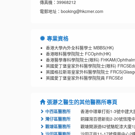
傳真機：39968212
電郵地址：booking@hkcmer.com
專業資格
香港大學內外全科醫學士 MBBS(HK)
香港眼科醫學院院士 FCOphth(HK)
香港醫學專科學院院士(眼科) FHKAM(Ophthalmo
英國愛丁堡皇家外科醫學院院士(眼科) FRCSEd(O
英國格拉斯哥皇家外科醫學院院士 FRCS(Glasgo
英國愛丁堡皇家外科醫學院院員 FRCSEd
張瀞之醫生的其他醫務所專頁
中西區醫務所
香港中環畢打街1-3號中建大廈
灣仔區醫務所
銅鑼灣百德新街2-20號恆隆中心
觀塘區醫務所
觀塘開源道62號駱駝漆大廈1座地
沙田區醫務所
沙田正街11-17號偉華中心2