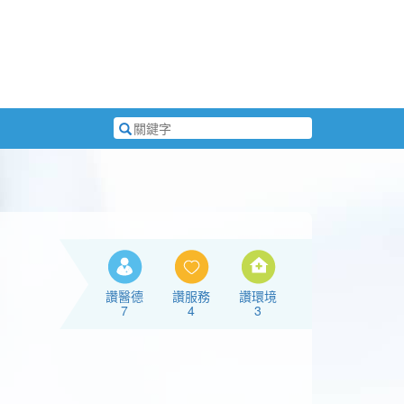
搜
尋
關
鍵
字
讚醫德
讚服務
讚環境
7
4
3