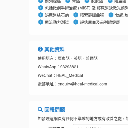
前列腺癌
腎癌
膀胱癌
陰莖癌
包括微創手術治療 (MIST) 及 經尿道鈥激光前列腺
泌尿道結石病
精索靜脈曲張
勃起功
尿流動力測試
評估尿血及前列腺健康
其他資料
使用語言：廣東話、英語、普通話
WhatsApp：93298821
WeChat：HEAL_Medical
電郵地址：enquiry@heal-medical.com
回報問題
如發現這網頁有任何不準確的地方或有改善之處，