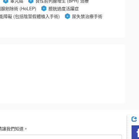
睪丸癌
良性前列腺增生 (BPH) 治療
剜除術 (HoLEP)
膀胱過度活躍症
能障礙 (包括陰莖假體植入手術)
尿失禁治療手術
請讓我們知道。