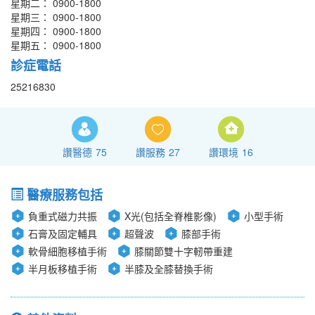
星期二： 0900-1800
星期三： 0900-1800
星期四： 0900-1800
星期五： 0900-1800
診症電話
25216830
讚醫德
75
讚服務
27
讚環境
16
醫療服務包括
負重式磁力共振
X光(包括全脊椎影像)
小型手術
石膏及固定輔具
超聲波
膝部手術
軟骨細胞移植手術
膝關節雙十字軔帶重建
半月板移植手術
半膝及全膝替換手術