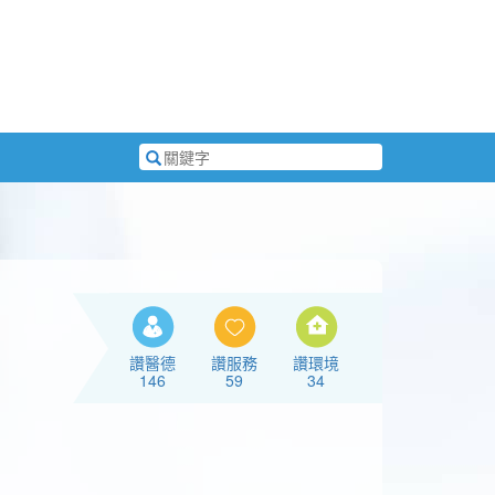
搜
尋
關
鍵
字
讚醫德
讚服務
讚環境
146
59
34