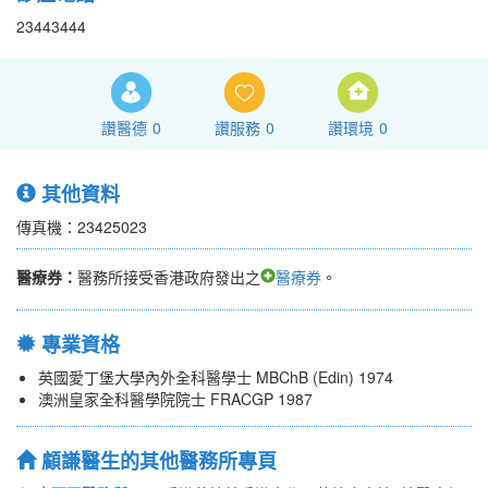
23443444
讚醫德
0
讚服務
0
讚環境
0
其他資料
傳真機：23425023
醫療券：
醫務所接受香港政府發出之
醫療券
。
專業資格
英國愛丁堡大學內外全科醫學士 MBChB (Edin) 1974
澳洲皇家全科醫學院院士 FRACGP 1987
顧謙醫生的其他醫務所專頁