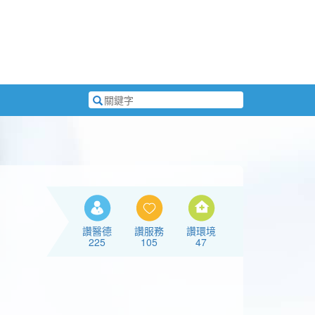
搜
尋
關
鍵
字
讚醫德
讚服務
讚環境
225
105
47