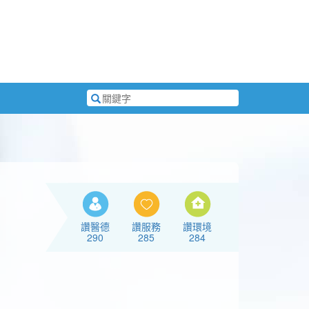
搜
尋
關
鍵
字
讚醫德
讚服務
讚環境
290
285
284