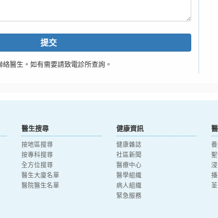
提交
聯絡醫生。如有需要請致電診所查詢。
醫生搜尋
健康資訊
醫
按地區搜尋
健康雜誌
養
按專科搜尋
社區新聞
聖
全方位搜尋
醫療中心
浸
醫生大廈名單
醫學組織
播
醫院醫生名單
病人組織
荃
緊急服務