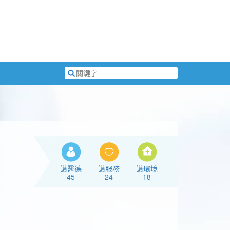
搜
尋
關
鍵
字
讚醫德
讚服務
讚環境
45
24
18