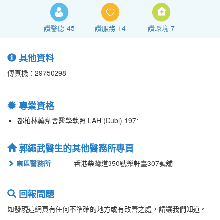
讚醫德
45
讚服務
14
讚環境
7
其他資料
傳真機：29750298
專業資格
都柏林藥劑會醫學執照 LAH (Dubl) 1971
郭繩武醫生的其他醫務所專頁
東區醫務所
香港柴灣道350號樂軒臺307號舖
回報問題
如發現這網頁有任何不準確的地方或有改善之處，請讓我們知道。