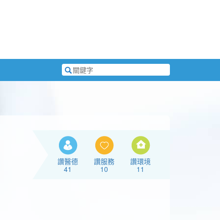
搜
尋
關
鍵
字
讚醫德
讚服務
讚環境
41
10
11