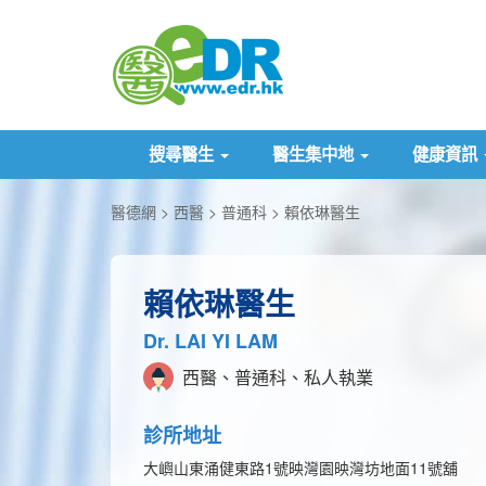
搜尋醫生
醫生集中地
健康資訊
醫德網
西醫
普通科
賴依琳醫生
賴依琳醫生
Dr. LAI YI LAM
西醫、普通科、私人執業
診所地址
大嶼山東涌健東路1號映灣園映灣坊地面11號舖