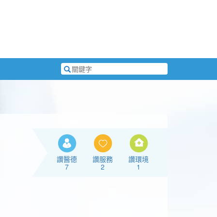
搜
尋
關
鍵
字
讚醫德
讚服務
讚環境
7
2
1