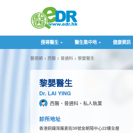
搜尋醫生
醫生集中地
健康資訊
醫德網
西醫
普通科
黎嬰醫生
黎嬰醫生
Dr. LAI YING
西醫、普通科、私人執業
診所地址
香港銅鑼灣羅素街38號金朝陽中心22樓全層