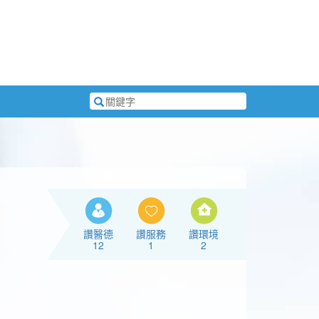
搜
尋
關
鍵
字
讚醫德
讚服務
讚環境
12
1
2