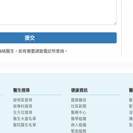
提交
聯絡醫生。如有需要請致電診所查詢。
醫生搜尋
健康資訊
醫
按地區搜尋
健康雜誌
養
按專科搜尋
社區新聞
聖
全方位搜尋
醫療中心
浸
醫生大廈名單
醫學組織
播
醫院醫生名單
病人組織
荃
緊急服務