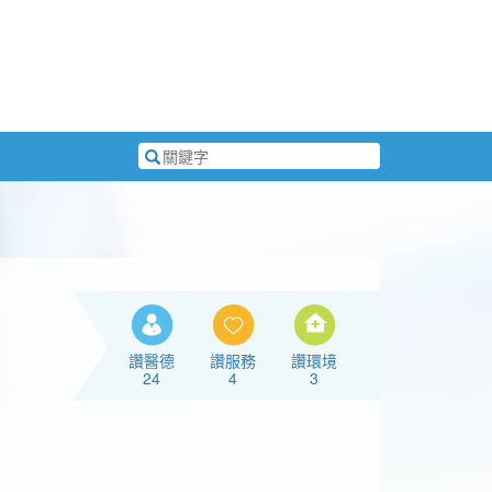
搜
尋
關
鍵
字
讚醫德
讚服務
讚環境
24
4
3